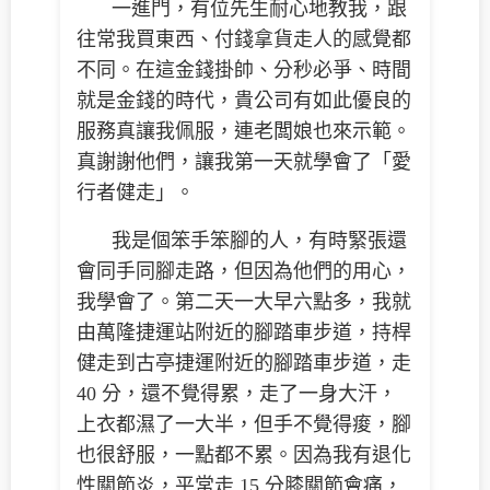
一進門，有位先生耐心地教我，跟
往常我買東西、付錢拿貨走人的感覺都
不同。在這金錢掛帥、分秒必爭、時間
就是金錢的時代，貴公司有如此優良的
服務真讓我佩服，連老闆娘也來示範。
真謝謝他們，讓我第一天就學會了「愛
行者健走」。
我是個笨手笨腳的人，有時緊張還
會同手同腳走路，但因為他們的用心，
我學會了。第二天一大早六點多，我就
由萬隆捷運站附近的腳踏車步道，持桿
健走到古亭捷運附近的腳踏車步道，走
40 分，還不覺得累，走了一身大汗，
上衣都濕了一大半，但手不覺得痠，腳
也很舒服，一點都不累。因為我有退化
性關節炎，平常走 15 分膝關節會痛，