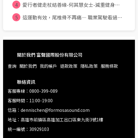
4
愛行者健走杖結善緣-何其慧女士-減重健身⋯
5
這運動有效，尾椎骨不再痛— 職業駕駛看過⋯
關於我們 富聲國際股份有限公司
查詢
關於我們
我的帳戶
退款政策
隱私政策
服務條款
聯絡資訊
客服專線：0800-399-089
客服時間：11:00-19:00
信箱：dennischen@formosasound.com
地址：高雄市前鎮區高雄加工出口區東九街3號1樓
統一編號：30929103