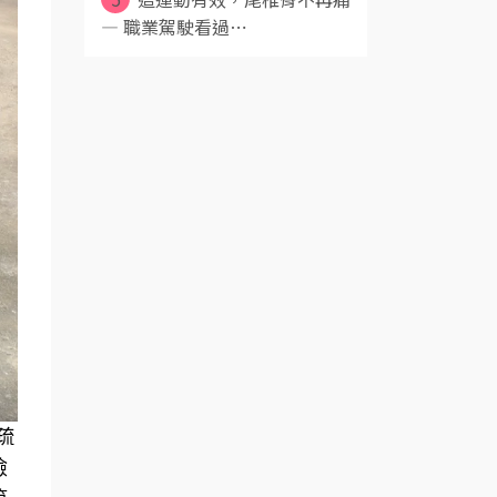
— 職業駕駛看過⋯
疏
檢