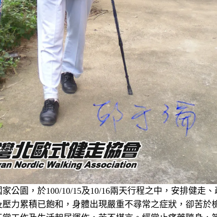
園，於100/10/15及10/16兩天行程之中，安排健走、
及壓力累積已飽和，身體出現嚴重不尋常之症狀，卻苦於