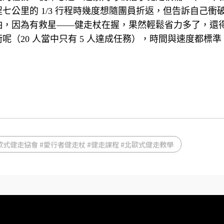
七公里的 1/3 行程時幾度想隨團員折返，但告訴自己衝
怕，因為有救星——健走杖在握，果然輕鬆省力多了，還
（20 人當中只有 5 人達成任務），時間與速度都標準
歐式健走協會 #愛行者健走杖 #健走課程 #北歐式健走教學