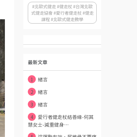
#北歐式健走 #健走杖 #台灣北歐
式健走協會 #愛行者健走杖 #健走
課程 #北歐式健走教學
最新文章
1
緒言
2
緒言
3
緒言
4
愛行者健走杖結善緣-何其
慧女士-減重健身⋯
5
這運動有效，尾椎骨不再痛