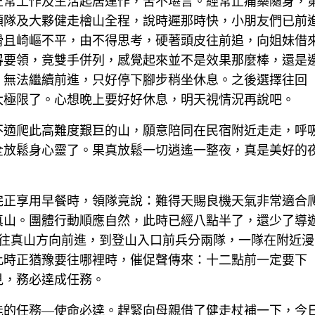
正常工作及生活起居運作，苦不堪言。經常止痛藥隨身，
領隊及大夥健走檜山全程，說時遲那時快，小朋友們已前
滑且崎嶇不平，由不得思考，硬著頭皮往前追，向姐妹借
得要領，竟雙手併列，感覺起來並不是效果那麼棒，還是
，無法繼續前進，只好停下腳步稍坐休息。之後選擇往回
大極限了。心想晚上要好好休息，明天視情況再說吧。
不適爬此高難度艱巨的山，願意陪同在民宿附近走走，呼
全放鬆身心靈了。果真放鬆一切逍遙一整夜，真是美好的
完正享用早餐時，領隊竟說：難得天賜良機天氣非常適合
真山。團體行動順應自然，此時已經八點半了，還少了導
匆整裝往真山方向前進，到登山入口前兵分兩隊，一隊在附近漫
此時正猶豫要往哪裡時，催促聲傳來：十二點前一定要下
見，務必達成任務。
能的任務—使命必達。趕緊向母親借了健走杖補一下，今