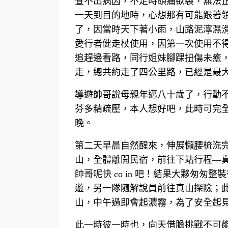
查不出病因，不定時頭痛欲裂，無法
一天到目的地時，心想那有可能跟著
了，因當時天下著小雨，山路泥濘濕
愛行者健走杖使用，因第一次使用不
追趕邊看路，同行姐妹腳踝扭傷未癒
走，總共約走了四公里路，已經是最
導遊帥哥說母親年邁八十歲了，行動
芬多精疏壓，本人想好吧，此時可完
晚。
第二天早晨自然醒來，伸展懶腰梳洗
山，全體離開民宿，前往下站行程—
帥哥呢快 co in 吧！結果大夥匆
遊，另一隊隨解說員前往真山探險；
山，中午過即會起濃霧，為了安全起
此一時彼一時也，向天借膽挑戰不可