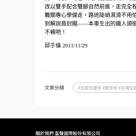
改以雙手配合雙腳自然前進，走完全程
難關專心學健走，路途陡峭濕滑不用
到解說員封賜——本車生出的鐵人頭銜呢
不賴吧！
邱于倫 2011/11/29
文章分類
#北歐式健走 #健走杖 #台灣北
關於我們 富聲國際股份有限公司