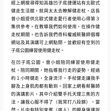
經上網搜尋得知高雄凹子底捷運站有北歐式
健走生活舘，就與太太去瞭解健走杖，店長
曾小姐提供北歐式健走愛行者使用心得第３
集供參考，在教導我們如何使用，在操作健
走杖期間，也告訴我們骨科權威蔡醫師倡導
網站及其演講可上網點閱，並歡迎有空到凹
子底公園練習使用健走杖。
在凹子底公園，曾小姐陪同練習使用健走
杖，陪同期間，她指導我行走的姿勢，經過
約１小時健走，全身流汗，手杖健走讓我手
腳及上身肌肉都有動到。回家上網看蔡醫師
的演講影片，其中介紹雙手托天理三焦的方
法，讓我心服不得了（我常打八段錦），當
然，片中有特別來賓（病人）的親身復建說