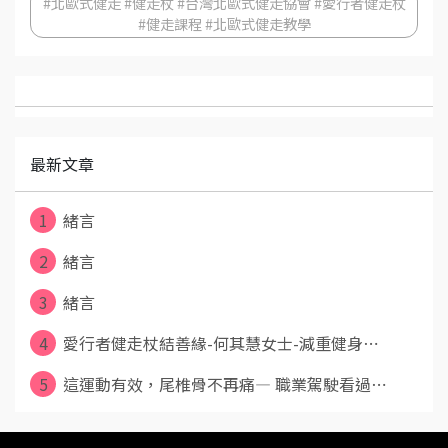
#北歐式健走 #健走杖 #台灣北歐式健走協會 #愛行者健走杖
#健走課程 #北歐式健走教學
最新文章
1
緒言
2
緒言
3
緒言
4
愛行者健走杖結善緣-何其慧女士-減重健身⋯
5
這運動有效，尾椎骨不再痛— 職業駕駛看過⋯