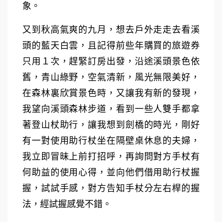
象。
又到秋高氣爽的九月，想去戶外走走去看溪
頭的藍天白雲，且記得前些年購買的旅遊券
只用１次，趕緊訂房出發，沿途溪頭景色依
舊，青山綠野，空氣清新，風光無限美好，
在森林裏欣賞景色時，又讓我有新的發現，
我望向溪頭森林步道，看到一些人雙手都拿
著登山杖助行，讓我想到劍橋的時光，剛好
有一對使用助行杖坐在隔壁桌休息的夫婦，
我立即冒昧上前打招呼，再詢問對方手杖有
何助益的使用心得，並向他們借用助行杖握
握，試試手感，對方告知手杖分左右桿的握
法，經試握感覺不錯。