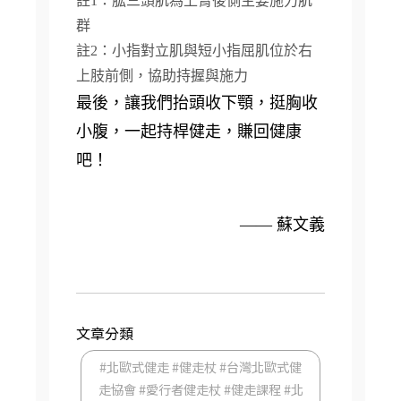
註1：肱三頭肌為上臂後側主要施力肌
群
註2：小指對立肌與短小指屈肌位於右
上肢前側，協助持握與施力
最後，讓我們抬頭收下顎，挺胸收
小腹，一起持桿健走，賺回健康
吧！
—— 蘇文義
文章分類
#北歐式健走 #健走杖 #台灣北歐式健
走協會 #愛行者健走杖 #健走課程 #北