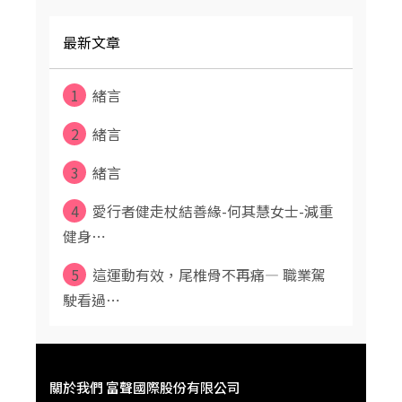
最新文章
1
緒言
2
緒言
3
緒言
4
愛行者健走杖結善緣-何其慧女士-減重
健身⋯
5
這運動有效，尾椎骨不再痛— 職業駕
駛看過⋯
關於我們 富聲國際股份有限公司