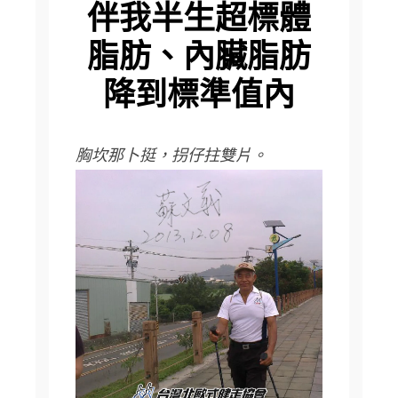
伴我半生超標體
脂肪、內臟脂肪
降到標準值內
胸坎那卜挺，拐仔拄雙片。