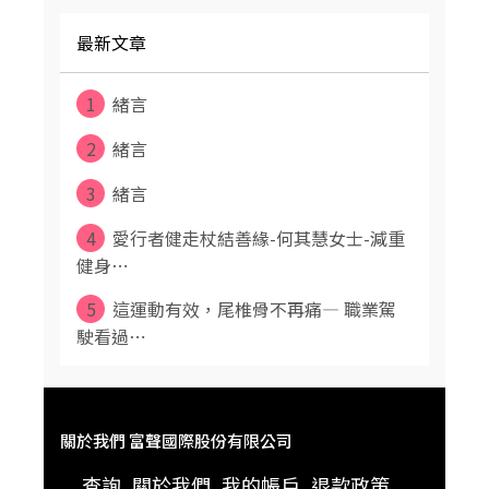
最新文章
1
緒言
2
緒言
3
緒言
4
愛行者健走杖結善緣-何其慧女士-減重
健身⋯
5
這運動有效，尾椎骨不再痛— 職業駕
駛看過⋯
關於我們 富聲國際股份有限公司
查詢
關於我們
我的帳戶
退款政策