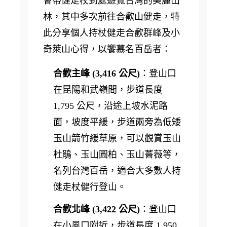
會帶健走杖到處遊覽台灣的美麗山
林，其中多次前往合歡山健走，特
此分享個人持杖健走合歡群峰及小
奇萊山心得，以饗慕名百岳者：
合歡主峰 (3,416 公尺)
：登山口
在昆陽和武嶺間，步道長度
1,795 公尺，沿途上坡水泥路
面，坡度平緩，步道兩旁為低矮
玉山箭竹緩草原，可以觀賞玉山
杜鵑、玉山圓柏、玉山薔薇等，
名列台灣百岳，適合大多數人持
健走杖健行登山。
合歡北峰 (3,422 公尺)
：登山口
在小風口附近，步道長度 1,950