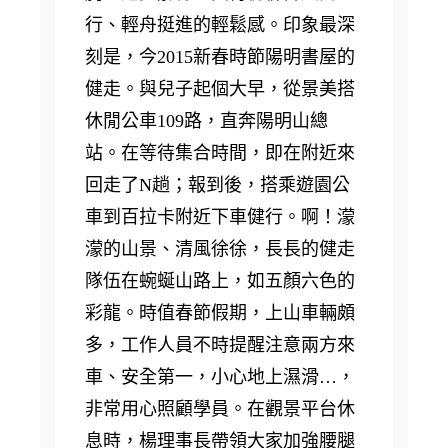
行、輕舟挺進的輕鬆感。印象最深
刻是，今2015新春時節陽明書屋的
健走。與兒子起個大早，從景美搭
休閒公車109路，直奔陽明山總
站。在等待集合時間，即在附近來
回走了N趟；報到後，搭乘遊園公
車到百拉卡附近下車健行。啊！濛
濛的山景、清風徐徐，長長的健走
隊伍在蜿蜒山路上，如五顏六色的
彩龍。時值春節假期，上山車輛頗
多，工作人員不時提醒注意兩方來
車、安全第一，小心地上濕滑…，
非常用心照顧學員。在觀景平台休
息時，楊理事長帶領大家加強腰腿