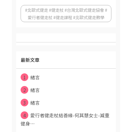
#北歐式健走 #健走杖 #台灣北歐式健走協會 #
愛行者健走杖 #健走課程 #北歐式健走教學
最新文章
1
緒言
2
緒言
3
緒言
4
愛行者健走杖結善緣-何其慧女士-減重
健身⋯