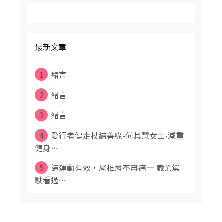
最新文章
1
緒言
2
緒言
3
緒言
4
愛行者健走杖結善緣-何其慧女士-減重
健身⋯
5
這運動有效，尾椎骨不再痛— 職業駕
駛看過⋯