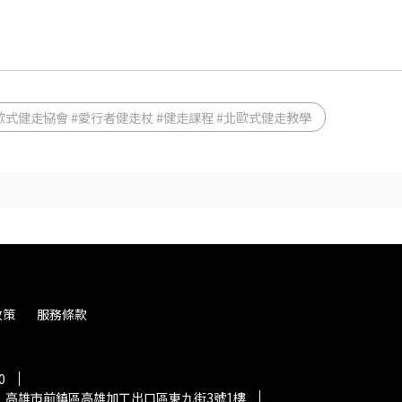
歐式健走協會 #愛行者健走杖 #健走課程 #北歐式健走教學
政策
服務條款
0
：高雄市前鎮區高雄加工出口區東九街3號1樓