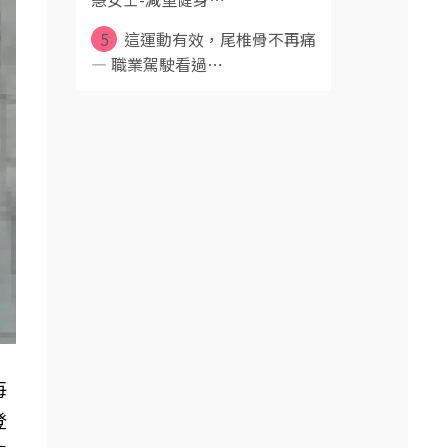
5
這運動有效，尾椎骨不再痛
— 職業駕駛看過⋯
每
登