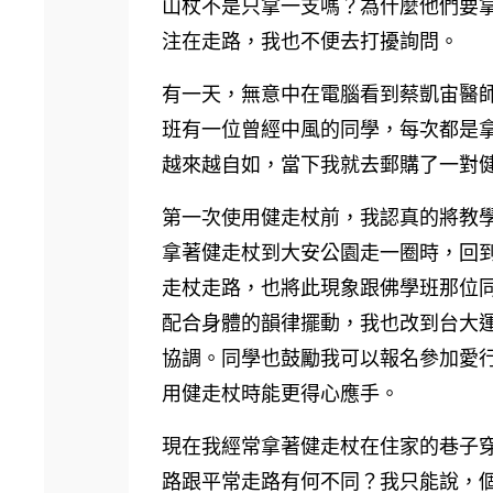
山杖不是只拿一支嗎？為什麼他們要
注在走路，我也不便去打擾詢問。
有一天，無意中在電腦看到蔡凱宙醫
班有一位曾經中風的同學，每次都是
越來越自如，當下我就去郵購了一對
第一次使用健走杖前，我認真的將教
拿著健走杖到大安公園走一圈時，回
走杖走路，也將此現象跟佛學班那位
配合身體的韻律擺動，我也改到台大運
協調。同學也鼓勵我可以報名參加愛
用健走杖時能更得心應手。
現在我經常拿著健走杖在住家的巷子
路跟平常走路有何不同？我只能說，