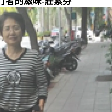
行者的滋味-莊素芬