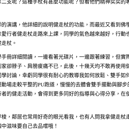
拿二支呢？這種手杖有甚麼功能呢？但看他們精神奕奕的
師的演講，他詳細的說明健走杖的功能，而最近又看到佛
拿愛行者健走杖走路來上課，同學的氣色越來越好，行動
健走杖。
學手冊詳細閱讀，一邊看著光碟片，一邊跟著練習，但實
到家卻脖子、肩膀痠痛不已，此後，十幾天均不敢再使用
同學討論，幸虧同學很有耐心的教導我如何放鬆、雙手如
動場走較平整的PU跑道，慢慢的去體會雙手擺動與腳步
行者的健走活動，會得到更多同好的指導與心得分享，在
穿梭，鄰居也常用好奇的眼光看我，也有人問我拿健走杖
個中滋味要自己去品嚐哦！