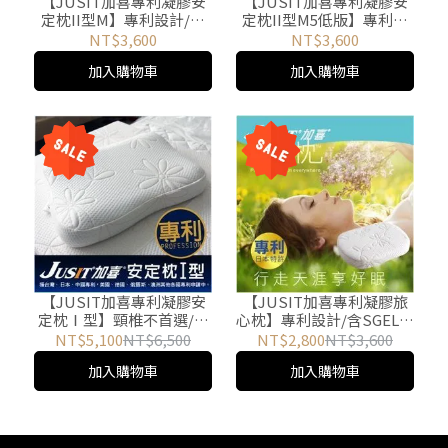
【JUSIT加喜專利凝膠安
【JUSIT加喜專利凝膠安
定枕II型M】專利設計/含
定枕II型M5低版】專利設
SGEL醫療等級凝膠/正躺、
計/含SGEL醫療等級凝膠/
NT$3,600
NT$3,600
側躺皆適宜/MIT台灣製/非
正躺、側躺皆適宜/MIT台
加入購物車
加入購物車
矽膠、乳膠、記憶泡棉
灣製/非矽膠、乳膠、記憶
泡棉
【JUSIT加喜專利凝膠安
【JUSIT加喜專利凝膠旅
定枕Ⅰ型】頸椎不首選/專
心枕】專利設計/含SGEL醫
利設計/含SGEL醫療等級凝
療等級凝膠/正躺、側躺皆
NT$5,100
NT$6,500
NT$2,800
NT$3,600
膠/MIT台灣製/非矽膠、乳
適宜/MIT台灣製/非矽膠、
加入購物車
加入購物車
膠、記憶泡棉
乳膠、記憶泡棉