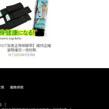
USIT加喜正脊綁腳帶】維持正確
姿勢讓您一夜好眠
NT$650
NT$700
政策
服務條款
0