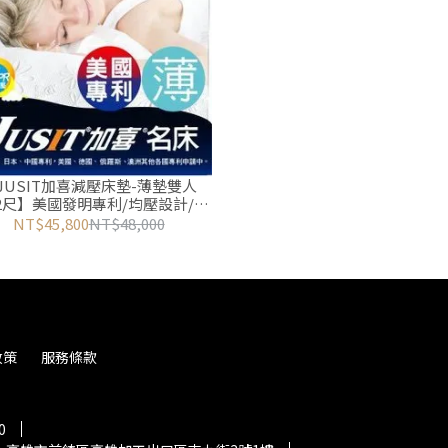
JUSIT加喜減壓床墊-薄墊雙人
6.2尺】美國發明專利/均壓設計/含
EL醫療等級凝膠/MIT台灣製/非矽
NT$45,800
NT$48,000
膠、乳膠、記憶泡棉
政策
服務條款
0