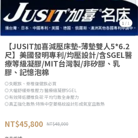
1
/
1
【JUSIT加喜減壓床墊-薄墊雙人5*6.2
尺】美國發明專利/均壓設計/含SGEL醫
療等級凝膠/MIT台灣製/非矽膠、乳
膠、記憶泡棉
◎失眠族、脊椎復健族必買
◎大幅舒緩脊椎壓力:醫療級凝膠SGEL
◎有效降低腰椎負荷:平均勻散全身壓力
◎真正強化散熱:特殊中空菱格紋設計形成氣室且散熱
NT$45,800
NT$48,000