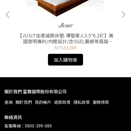
【JUSIT加喜減壓床墊-薄墊單人3.5*6.2尺】美
【
國發明專利/均壓設計/含SGEL醫療等級凝
發
膠/MIT台灣製/非矽膠、乳膠、記憶泡棉
NT$32,000
加入購物車
關於我們 富聲國際股份有限公司
查詢
關於我們
我的帳戶
退款政策
隱私政策
服務條款
聯絡資訊
客服專線：0800-399-089