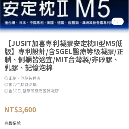
1
/
1
【JUSIT加喜專利凝膠安定枕II型M5低
版】專利設計/含SGEL醫療等級凝膠/正
躺、側躺皆適宜/MIT台灣製/非矽膠、
乳膠、記憶泡棉
◎正躺、側躺皆適宜
◎複合性材質結構
◎含SGEL醫療等級高優質凝膠
NT$3,600
商品編號: