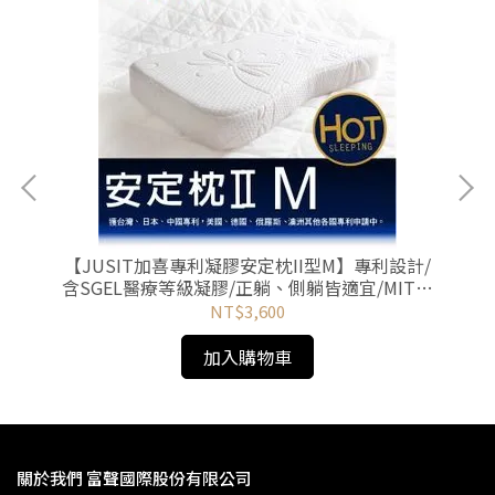
【JUSIT加喜專利凝膠安定枕II型M】專利設計/
含SGEL醫療等級凝膠/正躺、側躺皆適宜/MIT台
S
灣製/非矽膠、乳膠、記憶泡棉
NT$3,600
加入購物車
關於我們 富聲國際股份有限公司